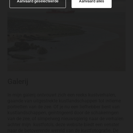
Aanvaard geselecteerde
Aanvaard alles
Galerij
In mijn galerij ontvouwt zich een reeks kustverhalen,
gaande van uitgestrekte kustlandschappen tot intieme
portretten van de zee. Of je nu een liefhebber bent van
kustlandschappen, geïntrigeerd door de schakeringen
van de zee, of simpelweg nieuwsgierig naar de verhalen
achter mijn kustfoto's, deze website biedt een venster
naar de betoverende wereld van de kustfotografie. De