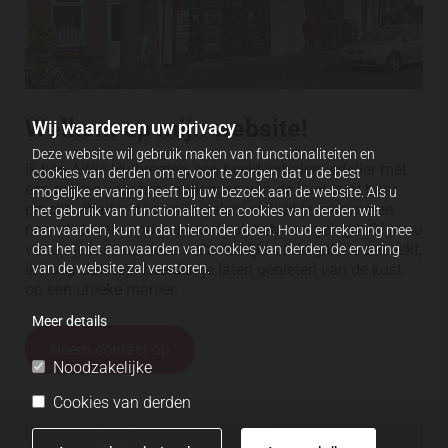
Welkom op mijn website!
Wij waarderen uw privacy
Deze website wil gebruik maken van functionaliteiten en
Ik ben Adrie Huibregtse, een beeldverhalenverteller met
cookies van derden om ervoor te zorgen dat u de best
een passie voor het vastleggen van de kust in al haar
mogelijke ervaring heeft bij uw bezoek aan de website. Als u
pracht. Blader door mijn galerij en laat je meevoeren
het gebruik van functionaliteit en cookies van derden wilt
naar de serene momenten die ik heb vastgelegd. Of je nu
aanvaarden, kunt u dat hieronder doen. Houd er rekening mee
vanuit je huis op deze website kijkt of de galerie bezoekt,
dat het niet aanvaarden van cookies van derden de ervaring
ik hoop dat mijn beelden je laten genieten van de kust
van de website zal verstoren.
op een unieke manier.
Meer details
Neem contact op
Noodzakelijke
Cookies van derden